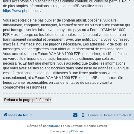
nous acceptons ou n’acceptons pas comme contenu ou conduite permis. Pour
de plus amples informations au sujet de phpBB, veuillez consulter :
https://www.phpbb.com/
.
Vous acceptez de ne pas publier de contenu abusif, obscène, vulgaire,
diffamatoire, choquant, menaçant, à caractère sexuel ou tout autre contenu qui
peut transgresser les lois de votre pays, du pays où « Forum YAMAHA 1000
FZR » est hébergé ou les lois internationales. Le faire peut vous mener à un
bannissement immédiat et permanent, avec une notification à votre fournisseur
d’accès à Internet si nous le jugeons nécessaire. Les adresses IP de tous les
messages sont enregistrées pour aider au renforcement de ces conditions.
Vous acceptez que « Forum YAMAHA 1000 FZR » supprime, modifie, déplace
ou verrouille n’importe quel sujet lorsque nous estimons que cela est
nécessaire. En tant que membre, vous acceptez que toutes les informations
que vous avez saisies soient stockées dans notre base de données. Bien que
ces informations ne soient pas diffusées à une tierce partie sans votre
consentement, ni « Forum YAMAHA 1000 FZR », ni phpBB ne pourront être
tenus comme responsables en cas de tentative de piratage visant à
compromettre les données.
Retour à la page précédente
Index du forum
Heures au format
UTC+02:00
Développé par
phpBB
® Forum Software © phpBB Limited
Traduit par
phpBB-fr.com