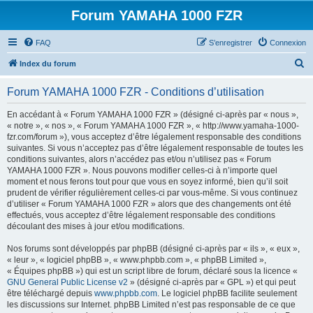
Forum YAMAHA 1000 FZR
FAQ
S’enregistrer
Connexion
R
Index du forum
e
Forum YAMAHA 1000 FZR - Conditions d’utilisation
c
h
En accédant à « Forum YAMAHA 1000 FZR » (désigné ci-après par « nous »,
« notre », « nos », « Forum YAMAHA 1000 FZR », « http://www.yamaha-1000-
e
fzr.com/forum »), vous acceptez d’être légalement responsable des conditions
r
suivantes. Si vous n’acceptez pas d’être légalement responsable de toutes les
conditions suivantes, alors n’accédez pas et/ou n’utilisez pas « Forum
c
YAMAHA 1000 FZR ». Nous pouvons modifier celles-ci à n’importe quel
h
moment et nous ferons tout pour que vous en soyez informé, bien qu’il soit
prudent de vérifier régulièrement celles-ci par vous-même. Si vous continuez
e
d’utiliser « Forum YAMAHA 1000 FZR » alors que des changements ont été
r
effectués, vous acceptez d’être légalement responsable des conditions
découlant des mises à jour et/ou modifications.
Nos forums sont développés par phpBB (désigné ci-après par « ils », « eux »,
« leur », « logiciel phpBB », « www.phpbb.com », « phpBB Limited »,
« Équipes phpBB ») qui est un script libre de forum, déclaré sous la licence «
GNU General Public License v2
» (désigné ci-après par « GPL ») et qui peut
être téléchargé depuis
www.phpbb.com
. Le logiciel phpBB facilite seulement
les discussions sur Internet. phpBB Limited n’est pas responsable de ce que