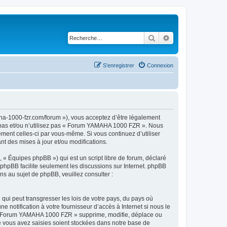
Rechercher
Recherche avancé
S’enregistrer
Connexion
a-1000-fzr.com/forum »), vous acceptez d’être légalement
z pas et/ou n’utilisez pas « Forum YAMAHA 1000 FZR ». Nous
ement celles-ci par vous-même. Si vous continuez d’utiliser
 des mises à jour et/ou modifications.
 « Équipes phpBB ») qui est un script libre de forum, déclaré
l phpBB facilite seulement les discussions sur Internet. phpBB
 au sujet de phpBB, veuillez consulter :
qui peut transgresser les lois de votre pays, du pays où
otification à votre fournisseur d’accès à Internet si nous le
 « Forum YAMAHA 1000 FZR » supprime, modifie, déplace ou
e vous avez saisies soient stockées dans notre base de