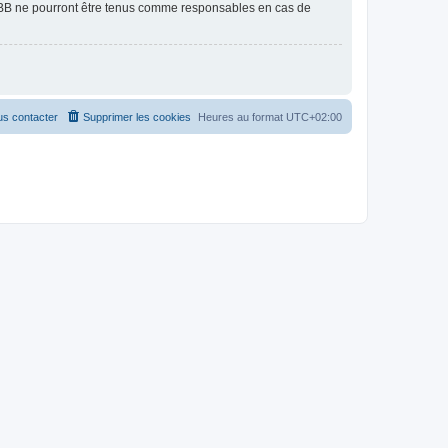
pBB ne pourront être tenus comme responsables en cas de
s contacter
Supprimer les cookies
Heures au format
UTC+02:00