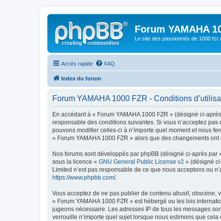
Forum YAMAHA 10
Le site des passionnés de 1000 f
Accès rapide
FAQ
Index du forum
Forum YAMAHA 1000 FZR - Conditions d’utilisa
En accédant à « Forum YAMAHA 1000 FZR » (désigné ci-après p
responsable des conditions suivantes. Si vous n’acceptez pas 
pouvons modifier celles-ci à n’importe quel moment et nous fero
« Forum YAMAHA 1000 FZR » alors que des changements ont été 
Nos forums sont développés par phpBB (désigné ci-après par « i
sous la licence «
GNU General Public License v2
» (désigné ci
Limited n’est pas responsable de ce que nous acceptons ou n’
https://www.phpbb.com/
.
Vous acceptez de ne pas publier de contenu abusif, obscène, vu
« Forum YAMAHA 1000 FZR » est hébergé ou les lois internation
jugeons nécessaire. Les adresses IP de tous les messages so
verrouille n’importe quel sujet lorsque nous estimons que cela