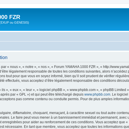
00 FZR
zr (EXUP ou GENESIS)
tion
ar « nous », « notre », « nos », « Forum YAMAHA 1000 FZR », « http://www.yamah
d’être légalement responsable de toutes les conditions suivantes, alors n’accéde
ns tout pour que vous en soyez informé, bien qu’il soit prudent de vérifier régulièr
effectués, vous acceptez d’être légalement responsable des conditions découlant
ls », « eux », « leur », « logiciel phpBB », « www.phpbb.com », « phpBB Limited »,
-après par « GPL ») et qui peut être téléchargé depuis
www.phpbb.com
. Le logicie
acceptons pas comme contenu ou conduite permis. Pour de plus amples informations
lgaire, diffamatoire, choquant, menaçant, à caractère sexuel ou tout autre contenu 
ales. Le faire peut vous mener à un bannissement immédiat et permanent, avec une n
nt enregistrées pour aider au renforcement de ces conditions. Vous acceptez que
 est nécessaire. En tant que membre, vous acceptez que toutes les informations qu