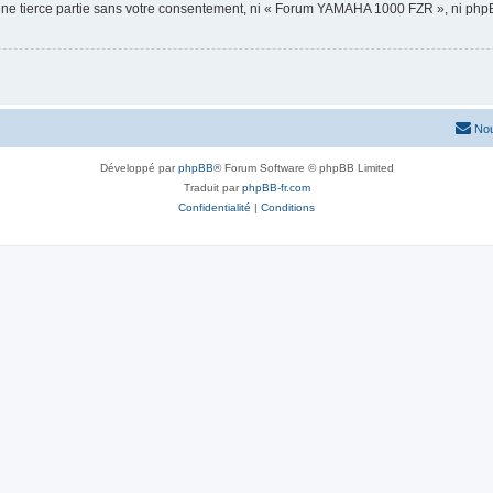
 une tierce partie sans votre consentement, ni « Forum YAMAHA 1000 FZR », ni ph
Nou
Développé par
phpBB
® Forum Software © phpBB Limited
Traduit par
phpBB-fr.com
Confidentialité
|
Conditions