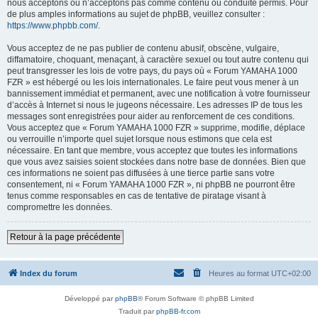
nous acceptons ou n’acceptons pas comme contenu ou conduite permis. Pour
de plus amples informations au sujet de phpBB, veuillez consulter :
https://www.phpbb.com/
.
Vous acceptez de ne pas publier de contenu abusif, obscène, vulgaire,
diffamatoire, choquant, menaçant, à caractère sexuel ou tout autre contenu qui
peut transgresser les lois de votre pays, du pays où « Forum YAMAHA 1000
FZR » est hébergé ou les lois internationales. Le faire peut vous mener à un
bannissement immédiat et permanent, avec une notification à votre fournisseur
d’accès à Internet si nous le jugeons nécessaire. Les adresses IP de tous les
messages sont enregistrées pour aider au renforcement de ces conditions.
Vous acceptez que « Forum YAMAHA 1000 FZR » supprime, modifie, déplace
ou verrouille n’importe quel sujet lorsque nous estimons que cela est
nécessaire. En tant que membre, vous acceptez que toutes les informations
que vous avez saisies soient stockées dans notre base de données. Bien que
ces informations ne soient pas diffusées à une tierce partie sans votre
consentement, ni « Forum YAMAHA 1000 FZR », ni phpBB ne pourront être
tenus comme responsables en cas de tentative de piratage visant à
compromettre les données.
Retour à la page précédente
Index du forum
Heures au format
UTC+02:00
Développé par
phpBB
® Forum Software © phpBB Limited
Traduit par
phpBB-fr.com