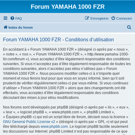
Forum YAMAHA 1000 FZR
FAQ
S’enregistrer
Connexion
R
Index du forum
e
Forum YAMAHA 1000 FZR - Conditions d’utilisation
c
h
En accédant à « Forum YAMAHA 1000 FZR » (désigné ci-après par « nous »,
« notre », « nos », « Forum YAMAHA 1000 FZR », « http://www.yamaha-1000-
e
fzr.com/forum »), vous acceptez d’être légalement responsable des conditions
r
suivantes. Si vous n’acceptez pas d’être légalement responsable de toutes les
conditions suivantes, alors n’accédez pas et/ou n’utilisez pas « Forum
c
YAMAHA 1000 FZR ». Nous pouvons modifier celles-ci à n’importe quel
h
moment et nous ferons tout pour que vous en soyez informé, bien qu’il soit
prudent de vérifier régulièrement celles-ci par vous-même. Si vous continuez
e
d’utiliser « Forum YAMAHA 1000 FZR » alors que des changements ont été
r
effectués, vous acceptez d’être légalement responsable des conditions
découlant des mises à jour et/ou modifications.
Nos forums sont développés par phpBB (désigné ci-après par « ils », « eux »,
« leur », « logiciel phpBB », « www.phpbb.com », « phpBB Limited »,
« Équipes phpBB ») qui est un script libre de forum, déclaré sous la licence «
GNU General Public License v2
» (désigné ci-après par « GPL ») et qui peut
être téléchargé depuis
www.phpbb.com
. Le logiciel phpBB facilite seulement
les discussions sur Internet. phpBB Limited n’est pas responsable de ce que