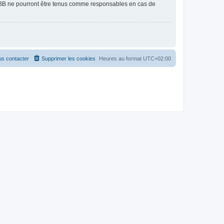
pBB ne pourront être tenus comme responsables en cas de
s contacter
Supprimer les cookies
Heures au format
UTC+02:00