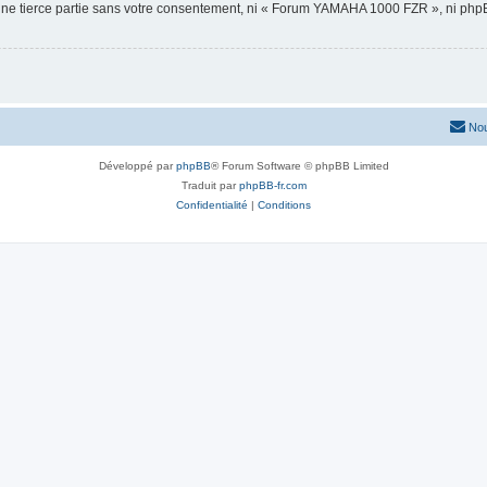
 une tierce partie sans votre consentement, ni « Forum YAMAHA 1000 FZR », ni ph
Nou
Développé par
phpBB
® Forum Software © phpBB Limited
Traduit par
phpBB-fr.com
Confidentialité
|
Conditions