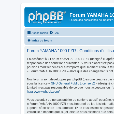
Forum YAMAHA 10
Le site des passionnés de 1000 f
Accès rapide
FAQ
Index du forum
Forum YAMAHA 1000 FZR - Conditions d’utilisa
En accédant à « Forum YAMAHA 1000 FZR » (désigné ci-après p
responsable des conditions suivantes. Si vous n’acceptez pas 
pouvons modifier celles-ci à n’importe quel moment et nous fero
« Forum YAMAHA 1000 FZR » alors que des changements ont été 
Nos forums sont développés par phpBB (désigné ci-après par « i
sous la licence «
GNU General Public License v2
» (désigné ci
Limited n’est pas responsable de ce que nous acceptons ou n’
https://www.phpbb.com/
.
Vous acceptez de ne pas publier de contenu abusif, obscène, vu
« Forum YAMAHA 1000 FZR » est hébergé ou les lois internation
jugeons nécessaire. Les adresses IP de tous les messages so
verrouille n’importe quel sujet lorsque nous estimons que cela