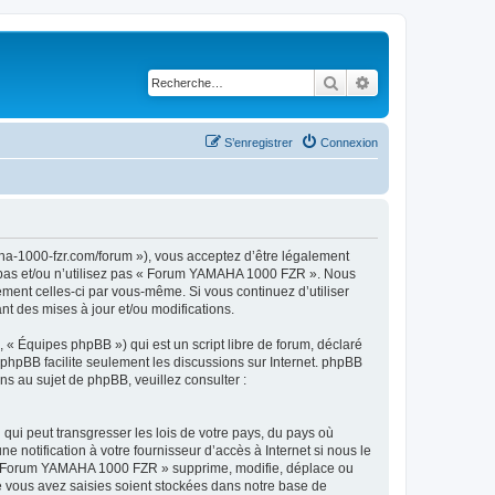
Rechercher
Recherche avancé
S’enregistrer
Connexion
a-1000-fzr.com/forum »), vous acceptez d’être légalement
z pas et/ou n’utilisez pas « Forum YAMAHA 1000 FZR ». Nous
ement celles-ci par vous-même. Si vous continuez d’utiliser
 des mises à jour et/ou modifications.
 « Équipes phpBB ») qui est un script libre de forum, déclaré
l phpBB facilite seulement les discussions sur Internet. phpBB
 au sujet de phpBB, veuillez consulter :
qui peut transgresser les lois de votre pays, du pays où
otification à votre fournisseur d’accès à Internet si nous le
 « Forum YAMAHA 1000 FZR » supprime, modifie, déplace ou
e vous avez saisies soient stockées dans notre base de