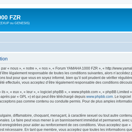
00 FZR
zr (EXUP ou GENESIS)
tion
ar « nous », « notre », « nos », « Forum YAMAHA 1000 FZR », « http://www.yamah
d’être légalement responsable de toutes les conditions suivantes, alors n’accéde
ns tout pour que vous en soyez informé, bien qu’il soit prudent de vérifier régulièr
effectués, vous acceptez d’être légalement responsable des conditions découlant
ls », « eux », « leur », « logiciel phpBB », « www.phpbb.com », « phpBB Limited »,
-après par « GPL ») et qui peut être téléchargé depuis
www.phpbb.com
. Le logicie
acceptons pas comme contenu ou conduite permis. Pour de plus amples informations
lgaire, diffamatoire, choquant, menaçant, à caractère sexuel ou tout autre contenu 
ales. Le faire peut vous mener à un bannissement immédiat et permanent, avec une n
nt enregistrées pour aider au renforcement de ces conditions. Vous acceptez que
 est nécessaire. En tant que membre, vous acceptez que toutes les informations qu