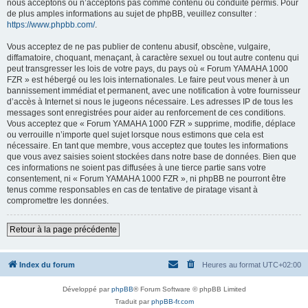
nous acceptons ou n’acceptons pas comme contenu ou conduite permis. Pour
de plus amples informations au sujet de phpBB, veuillez consulter :
https://www.phpbb.com/
.
Vous acceptez de ne pas publier de contenu abusif, obscène, vulgaire,
diffamatoire, choquant, menaçant, à caractère sexuel ou tout autre contenu qui
peut transgresser les lois de votre pays, du pays où « Forum YAMAHA 1000
FZR » est hébergé ou les lois internationales. Le faire peut vous mener à un
bannissement immédiat et permanent, avec une notification à votre fournisseur
d’accès à Internet si nous le jugeons nécessaire. Les adresses IP de tous les
messages sont enregistrées pour aider au renforcement de ces conditions.
Vous acceptez que « Forum YAMAHA 1000 FZR » supprime, modifie, déplace
ou verrouille n’importe quel sujet lorsque nous estimons que cela est
nécessaire. En tant que membre, vous acceptez que toutes les informations
que vous avez saisies soient stockées dans notre base de données. Bien que
ces informations ne soient pas diffusées à une tierce partie sans votre
consentement, ni « Forum YAMAHA 1000 FZR », ni phpBB ne pourront être
tenus comme responsables en cas de tentative de piratage visant à
compromettre les données.
Retour à la page précédente
Index du forum
Heures au format
UTC+02:00
Développé par
phpBB
® Forum Software © phpBB Limited
Traduit par
phpBB-fr.com