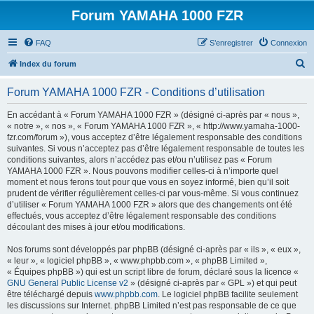
Forum YAMAHA 1000 FZR
FAQ
S’enregistrer
Connexion
R
Index du forum
e
Forum YAMAHA 1000 FZR - Conditions d’utilisation
c
h
En accédant à « Forum YAMAHA 1000 FZR » (désigné ci-après par « nous »,
« notre », « nos », « Forum YAMAHA 1000 FZR », « http://www.yamaha-1000-
e
fzr.com/forum »), vous acceptez d’être légalement responsable des conditions
r
suivantes. Si vous n’acceptez pas d’être légalement responsable de toutes les
conditions suivantes, alors n’accédez pas et/ou n’utilisez pas « Forum
c
YAMAHA 1000 FZR ». Nous pouvons modifier celles-ci à n’importe quel
h
moment et nous ferons tout pour que vous en soyez informé, bien qu’il soit
prudent de vérifier régulièrement celles-ci par vous-même. Si vous continuez
e
d’utiliser « Forum YAMAHA 1000 FZR » alors que des changements ont été
r
effectués, vous acceptez d’être légalement responsable des conditions
découlant des mises à jour et/ou modifications.
Nos forums sont développés par phpBB (désigné ci-après par « ils », « eux »,
« leur », « logiciel phpBB », « www.phpbb.com », « phpBB Limited »,
« Équipes phpBB ») qui est un script libre de forum, déclaré sous la licence «
GNU General Public License v2
» (désigné ci-après par « GPL ») et qui peut
être téléchargé depuis
www.phpbb.com
. Le logiciel phpBB facilite seulement
les discussions sur Internet. phpBB Limited n’est pas responsable de ce que