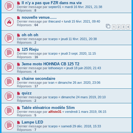
Il n'y a pas que FZR dans ma vie
Dernier message par
septer01
«
mardi 16 févr. 2021, 21:38
Réponses :
8
nouvelle venue......
Dernier message par
thiecand
«
lundi 15 févr. 2021, 09:40
Réponses :
64
1
2
3
4
oh oh oh
Dernier message par
tcarpo
«
jeudi 11 févr. 2021, 20:38
Réponses :
2
125 Rieju
Dernier message par
tcarpo
«
jeudi 3 sept. 2020, 11:15
Réponses :
16
3eme moto HOHNDA CB 125 T2
Dernier message par
lothoewyn
«
jeudi 18 juin 2020, 21:43
Réponses :
4
chaine secondaire
Dernier message par
ivan
«
dimanche 26 avr. 2020, 23:06
Réponses :
17
quizz
Dernier message par
tcarpo
«
dimanche 24 mars 2019, 20:10
Réponses :
2
Table elévatrice modèle Slim
Dernier message par
alfiste31
«
vendredi 1 mars 2019, 06:15
Réponses :
5
Lampe LED
Dernier message par
tcarpo
«
samedi 29 déc. 2018, 15:33
Réponses :
7