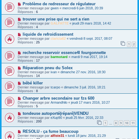
Problème de redresseur de régulateur
Dernier message par
gwen
«
mercredi 6 juin 2018, 20:39
Réponses :
6
trouver une prise qui ne sert a rien
Dernier message par
GALFATTE
«
jeudi 29 mars 2018, 14:42
Réponses :
4
liquide de refroidissement
Dernier message par
claricia62
«
vendredi 8 sept. 2017, 08:07
Réponses :
25
1
2
recherche reservoir essence4l fourgonnette
Dernier message par
barmotard
«
mardi 9 mai 2017, 19:14
Réponses :
17
Réparation pneu du Solex
Dernier message par
ivan
«
dimanche 27 nov. 2016, 18:30
Réponses :
14
bébé killer
Dernier message par
tcarpo
«
dimanche 3 juil. 2016, 18:21
Réponses :
8
Changer arbre secondaire sur fzs 600
Dernier message par
Armandhilo
«
jeudi 17 mars 2016, 10:27
Réponses :
5
tondeuse autoporté(réparé)VENDU
Dernier message par
eXup90
«
jeudi 25 févr. 2016, 22:33
Réponses :
200
1
8
9
10
11
…
RESOLU - ça fume beaucoup
Dernier message par
alfiste31
«
lundi 18 janv. 2016, 21:29