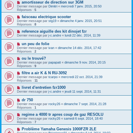
amortisseur de direction sur 3GM
Dernier message par
Dimitri
«
mercredi 7 janv. 2015, 20:50
Réponses :
5
faisceau electrique scooter
Dernier message par
stg19
«
dimanche 4 janv. 2015, 20:51
Réponses :
8
reference aiguille des kit dinojet fzr
Dernier message par
j-c.andre
«
lundi 22 déc. 2014, 11:39
un peu de folie
Dernier message par
ivan
«
dimanche 14 déc. 2014, 17:42
Réponses :
2
ou le trouvé?
Dernier message par
papapatt
«
dimanche 9 nov. 2014, 20:15
Réponses :
9
filtre a air K & N RU-3092
Dernier message par
tcarpo
«
mercredi 22 oct. 2014, 21:39
Réponses :
11
livret d'entretien fzr1000
Dernier message par
j-c.andre
«
jeudi 11 sept. 2014, 11:31
dr 750
Dernier message par
rocky26
«
dimanche 7 sept. 2014, 21:28
Réponses :
1
regime a 4000 tr apres coup de gaz RESOLU
Dernier message par
rocky26
«
samedi 6 sept. 2014, 18:40
Réponses :
7
Problème Yamaha Genesis 1000FZR 2LE
Dernier message par
Brianjones91
«
dimanche 6 juil. 2014, 19:02