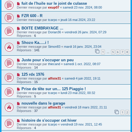
fuit de l'huile sur le joint de culasse
Dernier message par
exup07
«
samedi 23 nov. 2024, 08:00
FZR 600 - R
Dernier message par
tcarpo
«
jeudi 16 mai 2024, 23:22
BOITE EMBRAYAGE ...
Dernier message par
Dorian36
«
vendredi 26 janv. 2024, 07:29
Réponses :
6
Shozo Ka.....i !
Dernier message par
Simon83
«
mardi 16 janv. 2024, 23:04
Réponses :
141
1
5
6
7
8
…
Juste pour s'occuper un peu
Dernier message par
thiecand
«
samedi 1 oct. 2022, 08:07
Réponses :
14
125 rdx 1976
Dernier message par
alfiste31
«
samedi 4 juin 2022, 19:11
Réponses :
15
Prise de tête sur un... 125 Piaggio !
Dernier message par
tcarpo
«
lundi 23 mai 2022, 00:32
Réponses :
5
nouvelle dans le garage
Dernier message par
alfiste31
«
vendredi 18 mars 2022, 21:11
Réponses :
37
1
2
histoire de s'occuper cet hiver
Dernier message par
tcarpo
«
vendredi 19 nov. 2021, 12:45
Réponses :
4