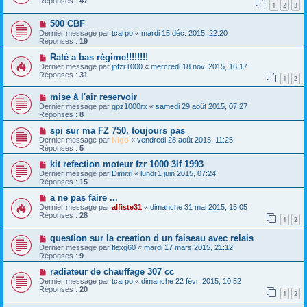
Réponses :
47
1
2
3
500 CBF
Dernier message par
tcarpo
«
mardi 15 déc. 2015, 22:20
Réponses :
19
Raté a bas régime!!!!!!!!
Dernier message par
jpfzr1000
«
mercredi 18 nov. 2015, 16:17
Réponses :
31
1
2
mise à l'air reservoir
Dernier message par
gpz1000rx
«
samedi 29 août 2015, 07:27
Réponses :
8
spi sur ma FZ 750, toujours pas
Dernier message par
Nigo
«
vendredi 28 août 2015, 11:25
Réponses :
5
kit refection moteur fzr 1000 3lf 1993
Dernier message par
Dimitri
«
lundi 1 juin 2015, 07:24
Réponses :
15
a ne pas faire ...
Dernier message par
alfiste31
«
dimanche 31 mai 2015, 15:05
Réponses :
28
1
2
question sur la creation d un faiseau avec relais
Dernier message par
flexg60
«
mardi 17 mars 2015, 21:12
Réponses :
9
radiateur de chauffage 307 cc
Dernier message par
tcarpo
«
dimanche 22 févr. 2015, 10:52
Réponses :
20
1
2