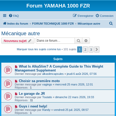
Forum YAMAHA 1000 FZR
FAQ
S’enregistrer
Connexion
R
Index du forum
FORUM TECHNIQUE 1000 FZR
Mécanique autre
e
Mécanique autre
c
Rechercher
Recherche avanc
Nouveau sujet
h
e
1
2
3
Suivante
Marquer tous les sujets comme lus
• 101 sujets
r
Sujets
c
What Is AlkaSlim? A Complete Guide to This Weight
h
Management Supplement
e
Dernier message par
alkaslimcapsules
«
jeudi 6 août 2026, 07:56
r
Choisir sa première moto
Dernier message par
vagings
«
mercredi 25 mars 2026, 12:01
Réponses :
1
Le garage de JR
Dernier message par
Toutatis
«
dimanche 22 mars 2026, 19:33
Réponses :
11
Guys i need help!
Dernier message par
Randy
«
vendredi 25 juil. 2025, 08:57
Réponses :
1