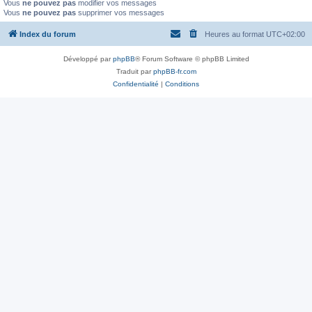
Vous
ne pouvez pas
modifier vos messages
Vous
ne pouvez pas
supprimer vos messages
Index du forum
Heures au format
UTC+02:00
Développé par
phpBB
® Forum Software © phpBB Limited
Traduit par
phpBB-fr.com
Confidentialité
|
Conditions