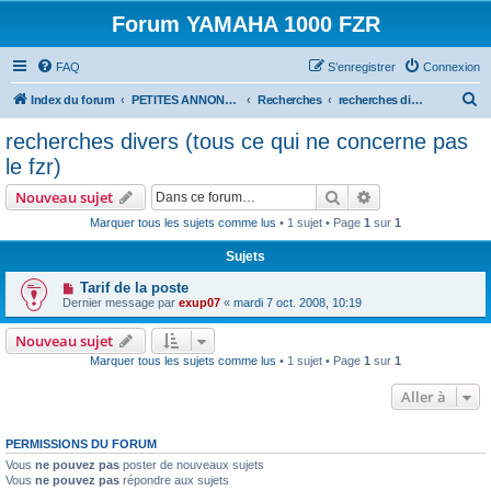
Forum YAMAHA 1000 FZR
FAQ
S’enregistrer
Connexion
R
Index du forum
PETITES ANNONCES
Recherches
recherches divers (tous ce qui ne concerne pas le fzr)
e
recherches divers (tous ce qui ne concerne pas
c
le fzr)
h
Rechercher
Recherche avanc
Nouveau sujet
e
Marquer tous les sujets comme lus
• 1 sujet • Page
1
sur
1
r
Sujets
c
h
Tarif de la poste
Dernier message par
exup07
«
mardi 7 oct. 2008, 10:19
e
r
Nouveau sujet
Marquer tous les sujets comme lus
• 1 sujet • Page
1
sur
1
Aller à
PERMISSIONS DU FORUM
Vous
ne pouvez pas
poster de nouveaux sujets
Vous
ne pouvez pas
répondre aux sujets