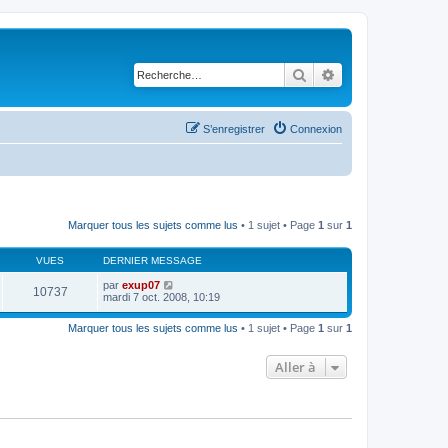
Rechercher
Recherche avancé
S’enregistrer
Connexion
Marquer tous les sujets comme lus
• 1 sujet • Page
1
sur
1
VUES
DERNIER MESSAGE
par
exup07
10737
mardi 7 oct. 2008, 10:19
Marquer tous les sujets comme lus
• 1 sujet • Page
1
sur
1
Aller à