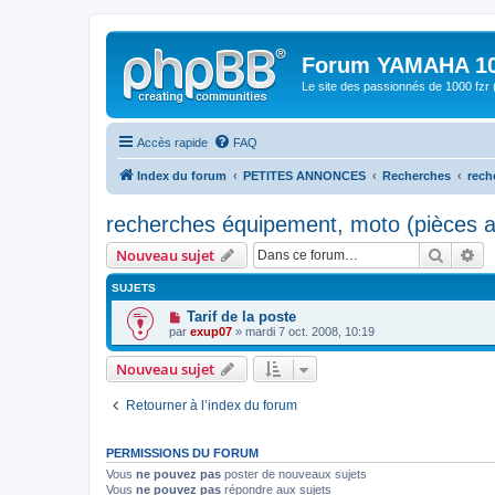
Forum YAMAHA 10
Le site des passionnés de 1000 f
Accès rapide
FAQ
Index du forum
PETITES ANNONCES
Recherches
rech
recherches équipement, moto (pièces au
Recher
Re
Nouveau sujet
SUJETS
Tarif de la poste
par
exup07
» mardi 7 oct. 2008, 10:19
Nouveau sujet
Retourner à l’index du forum
PERMISSIONS DU FORUM
Vous
ne pouvez pas
poster de nouveaux sujets
Vous
ne pouvez pas
répondre aux sujets