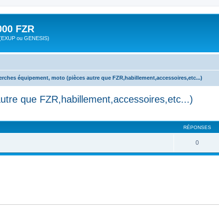
00 FZR
zr (EXUP ou GENESIS)
erches équipement, moto (pièces autre que FZR,habillement,accessoires,etc...)
tre que FZR,habillement,accessoires,etc...)
cher
cherche avancée
RÉPONSES
0