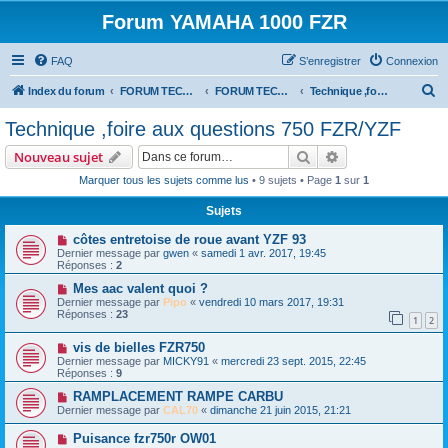
Forum YAMAHA 1000 FZR
FAQ
S’enregistrer
Connexion
R
Index du forum
FORUM TECHNIQUE 600 FZR et 750 YZF
FORUM TECHNIQUE 750 FZR/YZF
Technique ,foire aux questions 750 FZR/YZF
e
Technique ,foire aux questions 750 FZR/YZF
c
Rechercher
Recherche avanc
Nouveau sujet
h
Marquer tous les sujets comme lus
• 9 sujets • Page
1
sur
1
e
Sujets
r
c
côtes entretoise de roue avant YZF 93
Dernier message par
gwen
«
samedi 1 avr. 2017, 19:45
h
Réponses :
2
e
Mes aac valent quoi ?
Dernier message par
Pipo
«
vendredi 10 mars 2017, 19:31
r
Réponses :
23
1
2
vis de bielles FZR750
Dernier message par
MICKY91
«
mercredi 23 sept. 2015, 22:45
Réponses :
9
RAMPLACEMENT RAMPE CARBU
Dernier message par
CAL70
«
dimanche 21 juin 2015, 21:21
Puisance fzr750r OW01