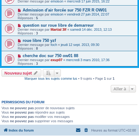
Dernier message par
emoison
«
mercredi 17 juin 2015, 16:22
Admission d'air forcée sur 750 FZR R OW01
Dernier message par
emoison
«
vendredi 27 juin 2014, 22:07
Réponses :
5
question sur roue libre de demarreur
Dernier message par
Martial 3lf
«
samedi 14 déc. 2013, 12:13
Réponses :
3
roue libre 750 yzf
Dernier message par
foch
«
jeudi 12 sept. 2013, 09:30
Réponses :
8
cherche doc sur 750 ow01 88
Dernier message par
exup07
«
mercredi 3 mars 2010, 17:36
Réponses :
3
Nouveau sujet
Marquer tous les sujets comme lus
• 9 sujets • Page
1
sur
1
Aller à
PERMISSIONS DU FORUM
Vous
ne pouvez pas
poster de nouveaux sujets
Vous
ne pouvez pas
répondre aux sujets
Vous
ne pouvez pas
modifier vos messages
Vous
ne pouvez pas
supprimer vos messages
Index du forum
Heures au format
UTC+02:00